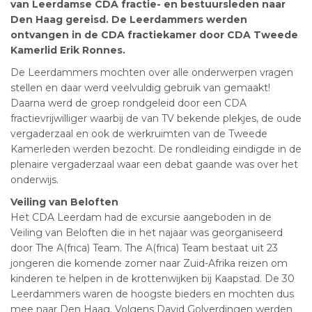
van Leerdamse CDA fractie- en bestuursleden naar
Den Haag gereisd. De Leerdammers werden
ontvangen in de CDA fractiekamer door CDA Tweede
Kamerlid Erik Ronnes.
De Leerdammers mochten over alle onderwerpen vragen
stellen en daar werd veelvuldig gebruik van gemaakt!
Daarna werd de groep rondgeleid door een CDA
fractievrijwilliger waarbij de van TV bekende plekjes, de oude
vergaderzaal en ook de werkruimten van de Tweede
Kamerleden werden bezocht. De rondleiding eindigde in de
plenaire vergaderzaal waar een debat gaande was over het
onderwijs.
Veiling van Beloften
Het CDA Leerdam had de excursie aangeboden in de
Veiling van Beloften die in het najaar was georganiseerd
door The A(frica) Team. The A(frica) Team bestaat uit 23
jongeren die komende zomer naar Zuid-Afrika reizen om
kinderen te helpen in de krottenwijken bij Kaapstad. De 30
Leerdammers waren de hoogste bieders en mochten dus
mee naar Den Haag. Volgens David Golverdingen werden